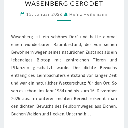
WASENBERG GERODET
AM
LEIMBACHUFER
15. Januar 2026
Heinz Heilemann
IN
WASENBERG
GERODET
Wasenberg ist ein schönes Dorf und hatte einmal
einen wunderbaren Baumbestand, der von seinen
Bewohnern wegen seines natürlichen Zustands als ein
lebendiges Biotop mit zahlreichen Tieren und
Pflanzen geschätzt wurde. Der dichte Bewuchs
entlang des Leimbachufers entstand vor langer Zeit
und war ein natürlicher Wetterschutz für den Ort. So
sah es schon im Jahr 1984 und bis zum 16. Dezember
2026 aus. Im unteren rechten Bereich erkennt man
den dichten Bewuchs des Feldbornweges aus Eichen,
Buchen Weiden und Hecken. Unterhalb…