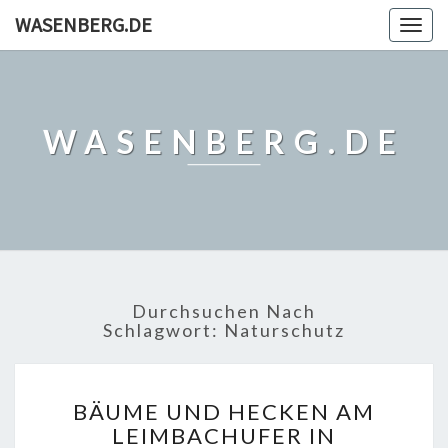
WASENBERG.DE
Togg
navig
WASENBERG.DE
Durchsuchen Nach
Schlagwort:
Naturschutz
BÄUME
BÄUME UND HECKEN AM
UND
LEIMBACHUFER IN
HECKEN