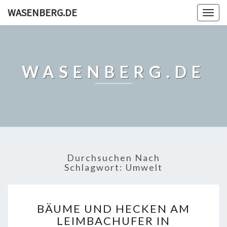
WASENBERG.DE
Togg
navig
WASENBERG.DE
Durchsuchen Nach
Schlagwort:
Umwelt
BÄUME
BÄUME UND HECKEN AM
UND
LEIMBACHUFER IN
HECKEN