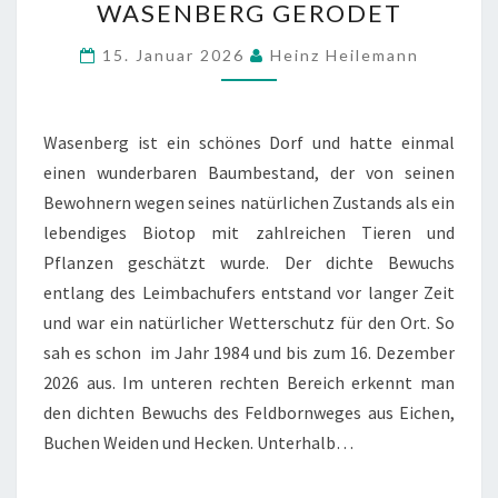
WASENBERG GERODET
AM
LEIMBACHUFER
15. Januar 2026
Heinz Heilemann
IN
WASENBERG
GERODET
Wasenberg ist ein schönes Dorf und hatte einmal
einen wunderbaren Baumbestand, der von seinen
Bewohnern wegen seines natürlichen Zustands als ein
lebendiges Biotop mit zahlreichen Tieren und
Pflanzen geschätzt wurde. Der dichte Bewuchs
entlang des Leimbachufers entstand vor langer Zeit
und war ein natürlicher Wetterschutz für den Ort. So
sah es schon im Jahr 1984 und bis zum 16. Dezember
2026 aus. Im unteren rechten Bereich erkennt man
den dichten Bewuchs des Feldbornweges aus Eichen,
Buchen Weiden und Hecken. Unterhalb…